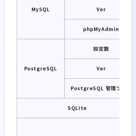
MySQL
Ver
phpMyAdmin
設定数
PostgreSQL
Ver
PostgreSQL 管理ツール
SQLite