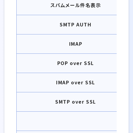
スパムメール件名表示
SMTP AUTH
IMAP
POP over SSL
IMAP over SSL
SMTP over SSL