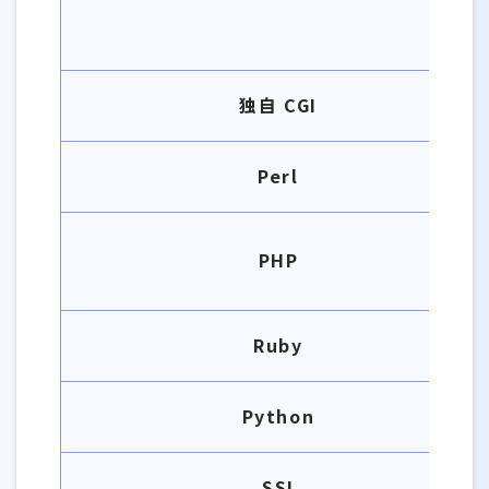
独自 CGI
Perl
PHP
Ruby
Python
SSI