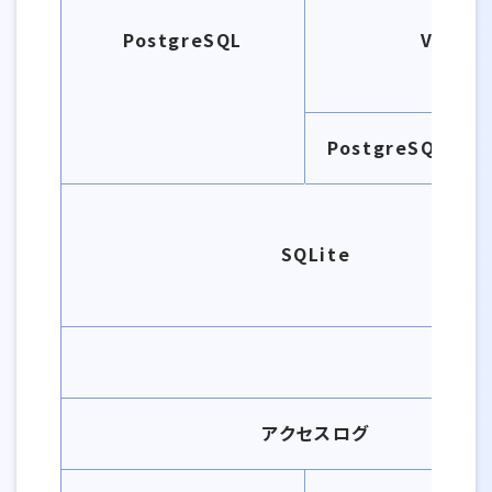
PostgreSQL
Ver
PostgreSQL 
SQLite
アクセスログ