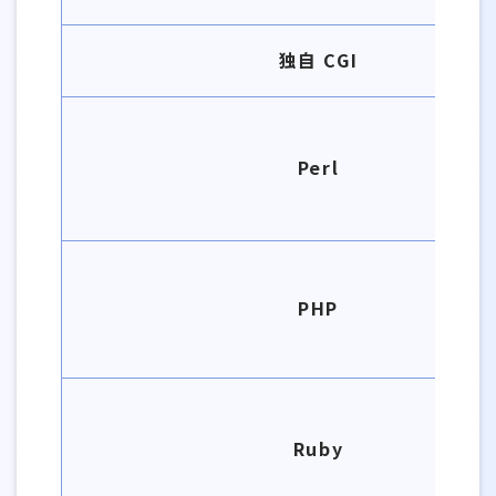
独自 CGI
Perl
PHP
Ruby