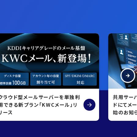
クラウド型メールサーバーを単独利
共用サーバ
用できる新プラン「KWCメール」リ
ドにてメ
リース
始のお知