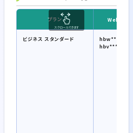
プラン
Webサー
スクロールできます
PHPバージョン一覧
ビジネス スタンダード
hbw****.sec
hbv****.sec