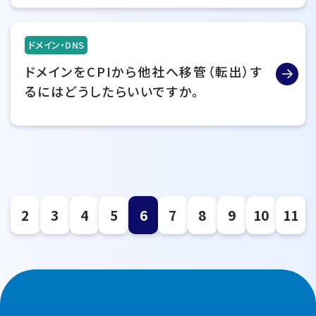
ドメイン・DNS
ドメインをCPIから他社へ移管（転出）す
るにはどうしたらいいですか。
2
3
4
5
6
7
8
9
10
11