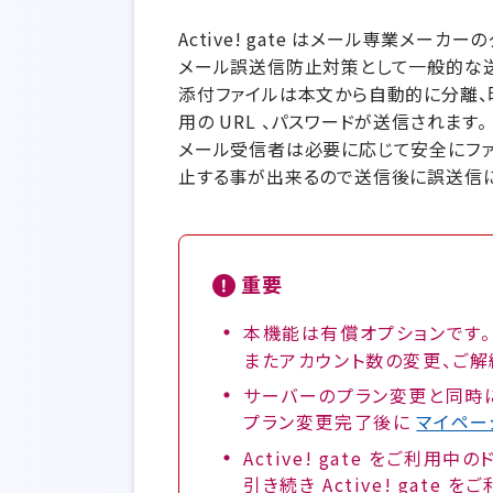
Active! gate はメール専業メ
メール誤送信防止対策として一般的な送
添付ファイルは本文から自動的に分離、
用の URL 、パスワードが送信されます。
メール受信者は必要に応じて安全にファ
止する事が出来るので送信後に誤送信
重要
本機能は有償オプションです。
またアカウント数の変更、ご
サーバーのプラン変更と同時に A
プラン変更完了後に
マイペー
Active! gate をご利用
引き続き Active! ga