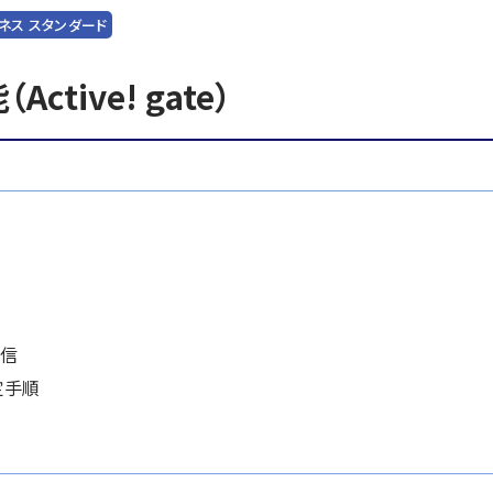
ネス スタンダード
tive! gate）
送信
設定手順