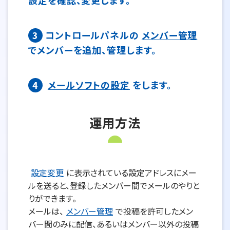
設定を確認、変更します。
3
コントロールパネルの
メンバー管理
でメンバーを追加、管理します。
4
メールソフトの設定
をします。
運用方法
設定変更
に表示されている設定アドレスにメー
ルを送ると、登録したメンバー間でメールのやりと
りができます。
メールは、
メンバー管理
で投稿を許可したメン
バー間のみに配信、あるいはメンバー以外の投稿