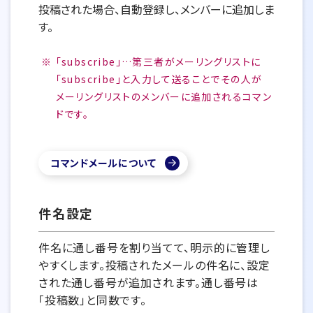
投稿された場合、自動登録し、メンバーに追加しま
す。
「subscribe」…第三者がメーリングリストに
「subscribe」と入力して送ることでその人が
メーリングリストのメンバーに追加されるコマン
ドです。
コマンドメールについて
件名設定
件名に通し番号を割り当てて、明示的に管理し
やすくします。投稿されたメールの件名に、設定
された通し番号が追加されます。通し番号は
「投稿数」と同数です。