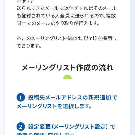
れます。
送られてきたメールに返信をすればそのメール
も登録されている人全員に送られるので、複数
同士でのメールのやり取りが行えます。
※このメーリングリスト機能は、【fml】を採用し
ております。
メーリングリスト作成の流れ
1
投稿先メールアドレスの新規追加
で
メーリングリストを選択します。
2
設定変更（メーリングリスト設定）
で