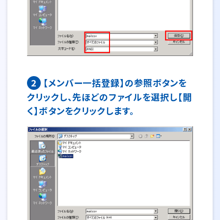
2
【メンバー一括登録】の参照ボタンを
クリックし、先ほどのファイルを選択し【開
く】ボタンをクリックします。