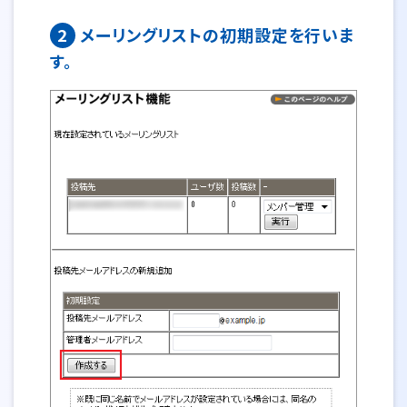
2
メーリングリストの初期設定を行いま
す。