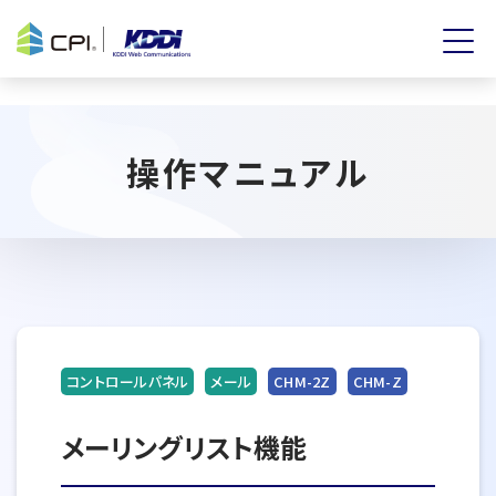
操作マニュアル
コントロールパネル
メール
CHM-2Z
CHM-Z
メーリングリスト機能