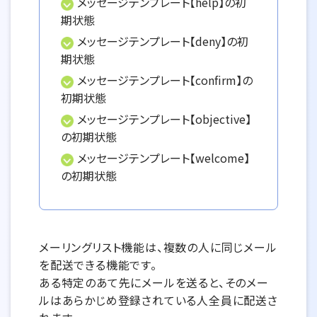
メッセージテンプレート【help】の初
期状態
メッセージテンプレート【deny】の初
期状態
メッセージテンプレート【confirm】の
初期状態
メッセージテンプレート【objective】
の初期状態
メッセージテンプレート【welcome】
の初期状態
メーリングリスト機能は、複数の人に同じメール
を配送できる機能です。
ある特定のあて先にメールを送ると、そのメー
ルはあらかじめ登録されている人全員に配送さ