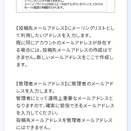
【投稿先メールアドレス】にメーリングリストとし
て利用したいアドレスを入力します。
既に同じアカウントのメールアドレスが存在す
る場合には、投稿先メールアドレスの作成はで
きません。新しいメールアドレスをここで作成し
ます。
【管理者メールアドレス】に管理者のメールアド
レスを入力します。
管理者にとって運用上重要なメールアドレスと
なりますので、確実に受信できるメールアドレス
を入力してください。
投稿先メールアドレスを管理者メールアドレス
にはできません。