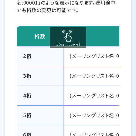
名:00001」のような表示になります。運用途中
でも桁数の変更は可能です。
桁数
スクロールできます
2桁
(メーリングリスト名:01) 
3桁
(メーリングリスト名:001)
4桁
(メーリングリスト名:0001)
5桁
(メーリングリスト名:00001
6桁
(メーリングリスト名:00000