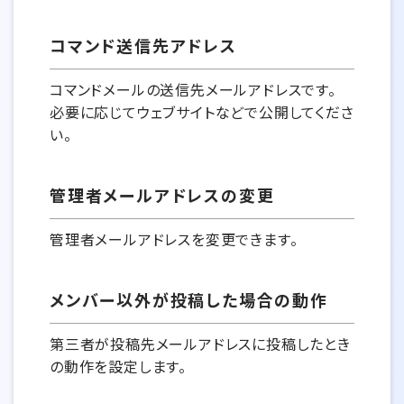
コマンド送信先アドレス
コマンドメールの送信先メールアドレスです。
必要に応じてウェブサイトなどで公開してくださ
い。
管理者メールアドレスの変更
管理者メールアドレスを変更できます。
メンバー以外が投稿した場合の動作
第三者が投稿先メールアドレスに投稿したとき
の動作を設定します。