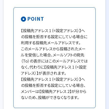
POINT
【投稿先アドレス 1（=設定アドレス）】へ
の投稿を拒否する設定にしている場合に
利用する投稿先メールアドレスです。
このメールアドレスから投稿されたメー
ルを受信した場合、メールソフトの宛先
（To）の表示にはこのメールアドレスでは
なく、代わりに【投稿先アドレス 1（=設定
アドレス）】が表示されます。
【投稿先アドレス 1（=設定アドレス）】へ
の投稿を拒否する設定にしている場合、
メンバーは【投稿先アドレス 2】が分から
ないため、投稿ができなくなります。