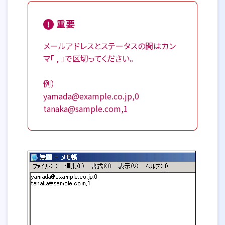
重要
メールアドレスとステータスの間はカン
マ「 , 」で区切ってください。
例）
yamada@example.co.jp,0
tanaka@sample.com,1