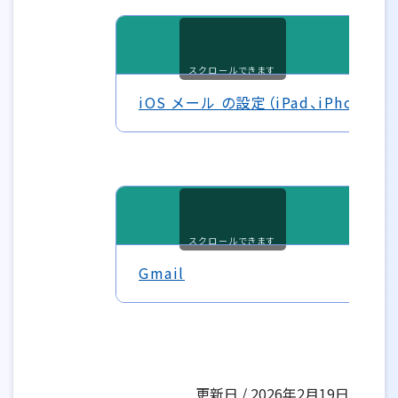
スマ
スクロールできます
iOS メール の設定（iPad、iPhone、iP
スクロールできます
Gmail
更新日 / 2026年2月19日