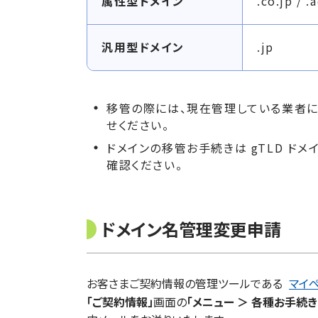
属性型ドメイン
.co.jp / .a
移
管
で
汎用型ドメイン
.jp
き
る
ド
移管の際には、現在管理している業者に
メ
せください。
イ
ドメインの移管お手続きは gTLD ドメイン（
ン
確認ください。
ドメイン名管理変更申請
お客さまご契約情報の管理ツールである
マイ
「ご契約情報」
画面の
「メニュー ＞ 各種お手続き 