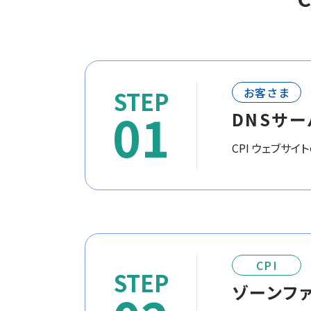
お客さま
01
DNSサ
CPI ウェブサイ
CPI
ゾーンフ