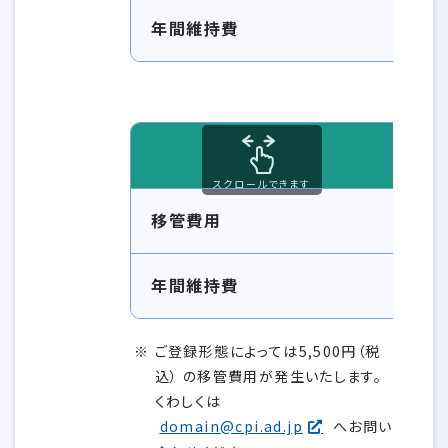
年間維持費
汎用型
スクロールできます
ドメイン移管時の移管費用と年間維持費 汎
移管費用
年間維持費
ご登録形態によっては5,500円（税
込） の移管費用が発生いたします。
くわしくは
domain@cpi.ad.jp
へお問い