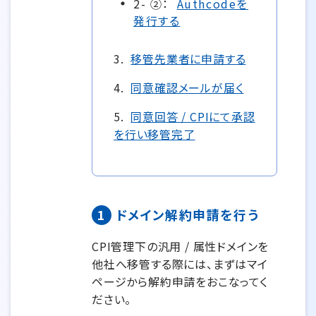
2- ②：
Authcodeを
発行する
3.
移管先業者に申請する
4.
同意確認メールが届く
5.
同意回答 / CPIにて承認
を行い移管完了
1
ドメイン解約申請を行う
CPI管理下の汎用 / 属性ドメインを
他社へ移管する際には、まずはマイ
ページから解約申請をおこなってく
ださい。