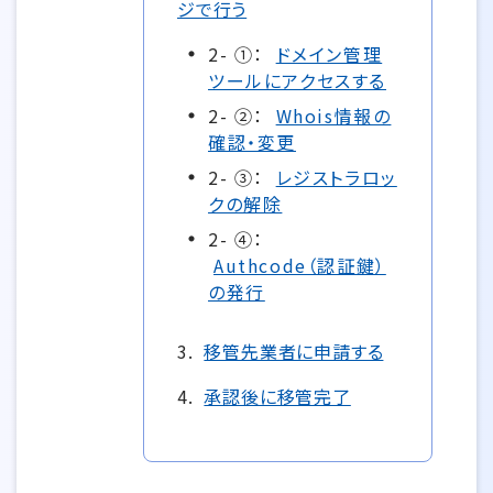
ジで行う
2- ①：
ドメイン管理
ツールにアクセスする
2- ②：
Whois情報の
確認・変更
2- ③：
レジストラロッ
クの解除
2- ④：
Authcode（認証鍵）
の発行
3.
移管先業者に申請する
4.
承認後に移管完了