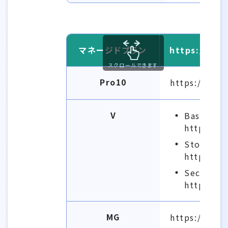
マネージドプラン
https://サ
スクロールできます
Pro10
https://e999
V
Basic
https://
Storage
https://
Security
https://
MG
https://bta9